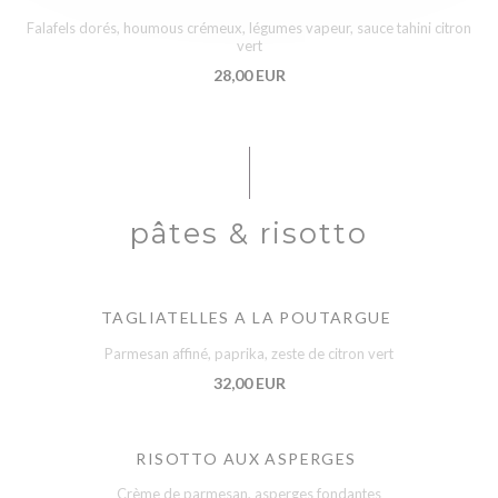
Falafels dorés, houmous crémeux, légumes vapeur, sauce tahini citron
vert
28,00 EUR
pâtes & risotto
TAGLIATELLES A LA POUTARGUE
Parmesan affiné, paprika, zeste de citron vert
32,00 EUR
RISOTTO AUX ASPERGES
Crème de parmesan, asperges fondantes