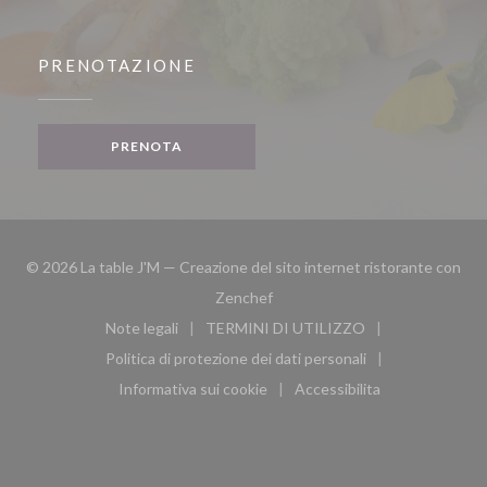
PRENOTAZIONE
PRENOTA
© 2026 La table J'M — Creazione del sito internet ristorante con
((apre una nuova finestra))
Zenchef
Note legali
TERMINI DI UTILIZZO
((apre una nuova finestra))
((apre una nuova finestra))
Politica di protezione dei dati personali
((apre una nuova finestra))
Informativa sui cookie
Accessibilita
((apre una nuova finestra))
((apre una nuova finest