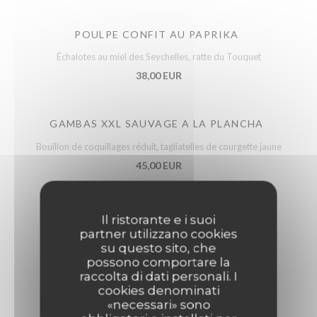
POULPE CONFIT AU PAPRIKA
Échalotes au miel des Seychelles, ratte du Touquet
38,00 EUR
GAMBAS XXL SAUVAGE A LA PLANCHA
Bouillon de coquillages réduit, tagliatelles de courgette jaune
45,00 EUR
Il ristorante e i suoi
partner utilizzano cookies
su questo sito, che
terre
possono comportare la
raccolta di dati personali. I
cookies denominati
«necessari» sono
VOLAILLE