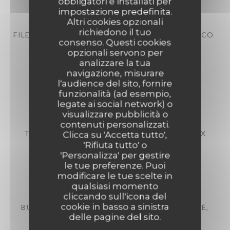
obbligatori e installati per
impostazione predefinita.
Altri cookies opzionali
richiedono il tuo
FILET DE POULET FERMIER MARINÉ CURRY-COCO
consenso. Questi cookies
Aubergine, courgette, poivron braisés
opzionali servono per
analizzare la tua
28,00 EUR
navigazione, misurare
l'audience del sito, fornire
funzionalità (ad esempio,
BOEUF
legate ai social network) o
visualizzare pubblicità o
contenuti personalizzati.
TATAKI MARINÉ AU GINGEMBRE, SAUCE AUX
Clicca su 'Accetta tutto',
HERBES DU MAQUIS
'Rifiuta tutto' o
'Personalizza' per gestire
Pommes de terre croustillantes
le tue preferenze. Puoi
33,00 EUR
modificare le tue scelte in
qualsiasi momento
cliccando sull'icona del
cookie in basso a sinistra
BURGER FAÇON BOUCHÈRE, CHEDDAR AFFINÉ,
delle pagine del sito.
OIGNONS CONFITS