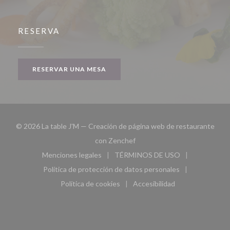
RESERVA
RESERVAR UNA MESA
© 2026 La table J'M — Creación de página web de restaurante
((abre en una nueva ventana))
con
Zenchef
Menciones legales
TÉRMINOS DE USO
((abre en una nueva ventana))
((abre en una nueva ven
Política de protección de datos personales
((abre en una nueva ventana))
Política de cookies
Accesibilidad
((abre en una nueva ventana))
((abre en una nueva ven