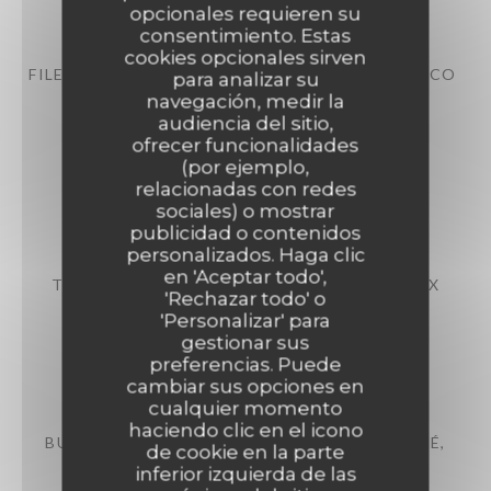
opcionales requieren su
consentimiento. Estas
cookies opcionales sirven
FILET DE POULET FERMIER MARINÉ CURRY-COCO
para analizar su
navegación, medir la
Aubergine, courgette, poivron braisés
audiencia del sitio,
28,00 EUR
ofrecer funcionalidades
(por ejemplo,
relacionadas con redes
BOEUF
sociales) o mostrar
publicidad o contenidos
personalizados. Haga clic
en 'Aceptar todo',
TATAKI MARINÉ AU GINGEMBRE, SAUCE AUX
'Rechazar todo' o
HERBES DU MAQUIS
'Personalizar' para
Pommes de terre croustillantes
gestionar sus
preferencias. Puede
33,00 EUR
cambiar sus opciones en
cualquier momento
haciendo clic en el icono
BURGER FAÇON BOUCHÈRE, CHEDDAR AFFINÉ,
de cookie en la parte
OIGNONS CONFITS
inferior izquierda de las