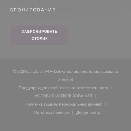
БРОНИРОВАНИЕ
ЗАБРОНИРОВАТЬ
СТОЛИК
© 2026 La table J'M — Веб-страница ресторана создана
((открывается в новом окне))
Zenchef
Предупреждение об отказе от ответственности
((открывается в новом окне))
УСЛОВИЯ ИСПОЛЬЗОВАНИЯ
((открывается в новом окне))
Политика защиты персональных данных
((открывается в новом окне))
Политика печенье
Доступность
((открывается в новом окне))
((открывается в новом 