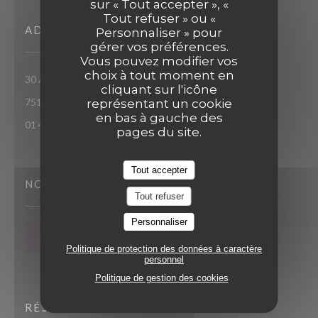
sur « Tout accepter », «
Tout refuser » ou «
ADRESSE
Personnaliser » pour
gérer vos préférences.
Vous pouvez modifier vos
choix à tout moment en
30 Avenue Hubert Germain - ancienne avenue Bugeaud
cliquant sur l'icône
((ouvre une nouvelle fenêtre))
75116 Paris
représentant un cookie
en bas à gauche des
01 43 59 75 39
pages du site.
Tout accepter
NOUS SUIVRE
Tout refuser
Personnaliser
NEWSLETTER
Politique de protection des données à caractère
personnel
Politique de gestion des cookies
RÉSERVATION