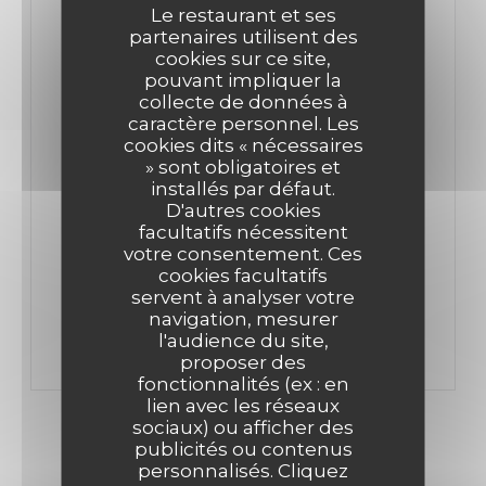
Le restaurant et ses
partenaires utilisent des
cookies sur ce site,
pouvant impliquer la
collecte de données à
caractère personnel. Les
COUP DE FOUDRE POUR LA TABLE J'M !
cookies dits « nécessaires
15/08/2020
» sont obligatoires et
installés par défaut.
D'autres cookies
facultatifs nécessitent
((OUVRE UNE NOUVELLE FENÊTRE))
LIRE L'ARTICLE
votre consentement. Ces
cookies facultatifs
((OUVRE UNE NOUVELLE FENÊTRE))
VOIR L'ARTICLE
servent à analyser votre
navigation, mesurer
l'audience du site,
proposer des
fonctionnalités (ex : en
lien avec les réseaux
sociaux) ou afficher des
publicités ou contenus
personnalisés. Cliquez